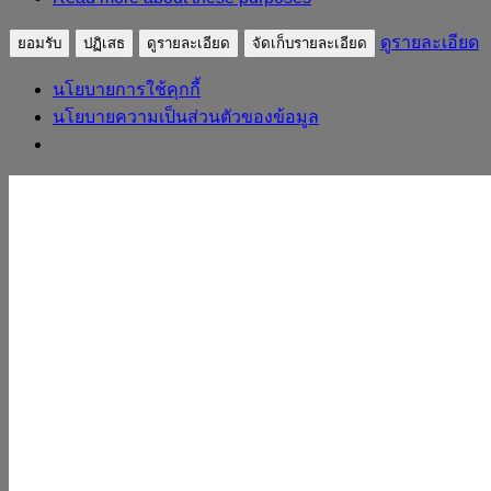
ดูรายละเอียด
ยอมรับ
ปฏิเสธ
ดูรายละเอียด
จัดเก็บรายละเอียด
นโยบายการใช้คุกกี้
นโยบายความเป็นส่วนตัวของข้อมูล
Skip to content
sudpatapee
ดร.สุดปฐพี เวียงสี
หน้าแรก
ประวัติวิทยากร
ผลงาน
บทความ
ถอดบทเรียน
หลักสูตร