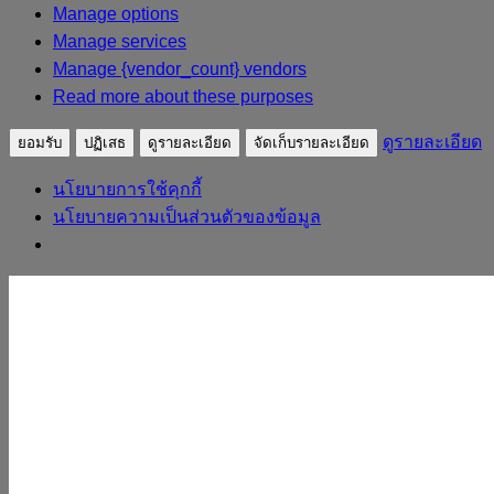
Manage options
Manage services
Manage {vendor_count} vendors
Read more about these purposes
ดูรายละเอียด
ยอมรับ
ปฏิเสธ
ดูรายละเอียด
จัดเก็บรายละเอียด
นโยบายการใช้คุกกี้
นโยบายความเป็นส่วนตัวของข้อมูล
Skip to content
sudpatapee
ดร.สุดปฐพี เวียงสี
หน้าแรก
ประวัติวิทยากร
ผลงาน