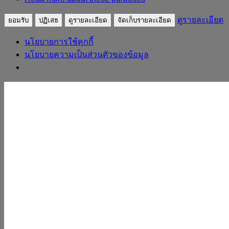
ดูรายละเอียด
ยอมรับ
ปฏิเสธ
ดูรายละเอียด
จัดเก็บรายละเอียด
นโยบายการใช้คุกกี้
นโยบายความเป็นส่วนตัวของข้อมูล
Skip to content
sudpatapee
ดร.สุดปฐพี เวียงสี
หน้าแรก
ประวัติวิทยากร
ผลงาน
บทความ
ถอดบทเรียน
หลักสูตร