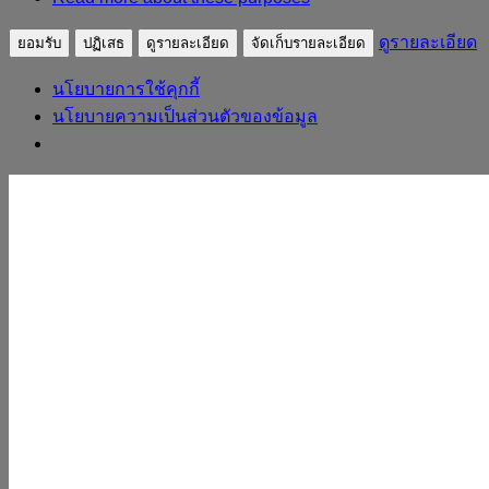
ดูรายละเอียด
ยอมรับ
ปฏิเสธ
ดูรายละเอียด
จัดเก็บรายละเอียด
นโยบายการใช้คุกกี้
นโยบายความเป็นส่วนตัวของข้อมูล
Skip to content
sudpatapee
ดร.สุดปฐพี เวียงสี
หน้าแรก
ประวัติวิทยากร
ผลงาน
บทความ
ถอดบทเรียน
หลักสูตร