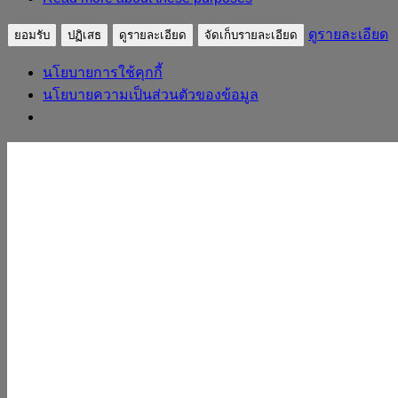
ดูรายละเอียด
ยอมรับ
ปฏิเสธ
ดูรายละเอียด
จัดเก็บรายละเอียด
นโยบายการใช้คุกกี้
นโยบายความเป็นส่วนตัวของข้อมูล
Skip to content
sudpatapee
ดร.สุดปฐพี เวียงสี
หน้าแรก
ประวัติวิทยากร
ผลงาน
บทความ
ถอดบทเรียน
หลักสูตร