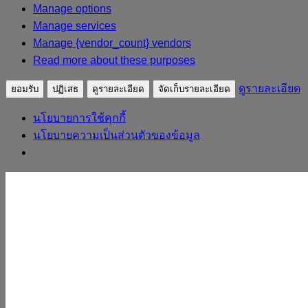
Manage options
Manage services
Manage {vendor_count} vendors
Read more about these purposes
ดูรายละเอียด
ยอมรับ
ปฏิเสธ
ดูรายละเอียด
จัดเก็บรายละเอียด
นโยบายการใช้คุกกี้
นโยบายความเป็นส่วนตัวของข้อมูล
Skip to content
sudpatapee
ดร.สุดปฐพี เวียงสี
หน้าแรก
ประวัติวิทยากร
ผลงาน