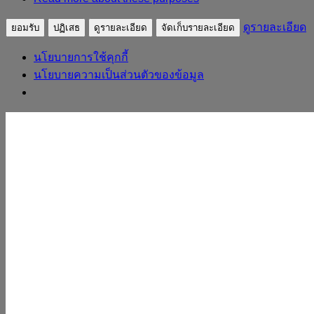
ดูรายละเอียด
ยอมรับ
ปฏิเสธ
ดูรายละเอียด
จัดเก็บรายละเอียด
นโยบายการใช้คุกกี้
นโยบายความเป็นส่วนตัวของข้อมูล
Skip to content
sudpatapee
ดร.สุดปฐพี เวียงสี
หน้าแรก
ประวัติวิทยากร
ผลงาน
บทความ
ถอดบทเรียน
หลักสูตร