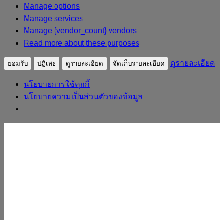
Manage options
Manage services
Manage {vendor_count} vendors
Read more about these purposes
ดูรายละเอียด
ยอมรับ
ปฏิเสธ
ดูรายละเอียด
จัดเก็บรายละเอียด
นโยบายการใช้คุกกี้
นโยบายความเป็นส่วนตัวของข้อมูล
Skip to content
sudpatapee
ดร.สุดปฐพี เวียงสี
หน้าแรก
ประวัติวิทยากร
ผลงาน