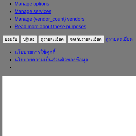
Manage options
Manage services
Manage {vendor_count} vendors
Read more about these purposes
ดูรายละเอียด
ยอมรับ
ปฏิเสธ
ดูรายละเอียด
จัดเก็บรายละเอียด
นโยบายการใช้คุกกี้
นโยบายความเป็นส่วนตัวของข้อมูล
Skip to content
sudpatapee
ดร.สุดปฐพี เวียงสี
หน้าแรก
ประวัติวิทยากร
ผลงาน